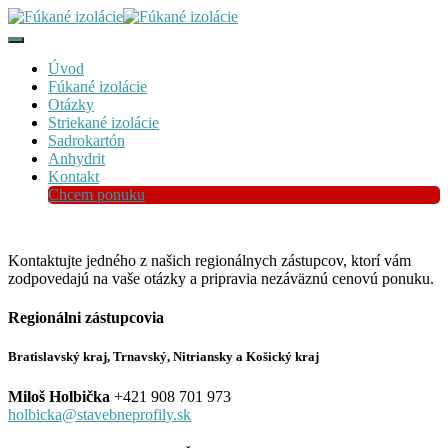
Toggle
Navigation
Úvod
Fúkané izolácie
Otázky
Striekané izolácie
Sadrokartón
Anhydrit
Kontakt
Chcem ponuku
Kontaktujte jedného z našich regionálnych zástupcov, ktorí vám
zodpovedajú na vaše otázky a pripravia nezáväznú cenovú ponuku.
Regionálni zástupcovia
Bratislavský kraj, Trnavský, Nitriansky a Košický kraj
Miloš Holbička
+421 908 701 973
holbicka@
stavebneprofily.sk