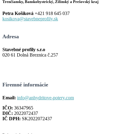
Trenčiansky, Banskobystrický, Žilinský a Prešovský kraj
Petra Košíková
+421 918 645 037
kosikova@
stavebneprofily.sk
Adresa
Stavebné profily s.r.o
020 61 Dolná Breznica č.257
Firemné informácie
Email:
info@anhydritove-potery.com
IČO:
36347965
DIČ:
2022072437
IČ DPH:
SK2022072437