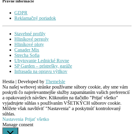
Právne informácie
GDPR
Reklamačný poriadok
Stavebné profily
Hliníkové pergoly
Hliníkové ploty
Canader Mix
Strecha Sofia
Ubytovanie Lednické Rovne
SP Garden – prístrešky, garáže
Infrasada na opravu výtlkov
Hestia | Developed by
ThemeIsle
Na našej webovej stránke používame súbory cookie, aby sme vám
poskytli čo najrelevantnejšie služby zapamätaním vašich preferencií
a opakovaných návštev. Kliknutím na tlačidlo "Prijať všetko"
vyjadrujete súhlas s používaním VŠETKÝCH súborov cookie.
Môžete však navštíviť "Nastavenia" a poskytnúť kontrolovaný
súhlas.
Nastavenia
Prijať všetko
Manage consent